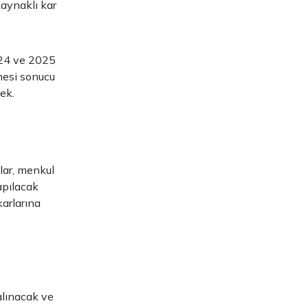
kaynaklı kar
024 ve 2025
mesi sonucu
ek.
lar, menkul
apılacak
karlarına
alınacak ve