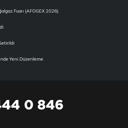
oğalgaz Fuarı (AFOGEX 2026)
di
etirildi
ği'nde Yeni Düzenleme
444 0 846