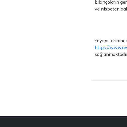
bilançoların g
ve nispeten dah
Yayımı tarihind
https://www.re
sağlanmaktadır