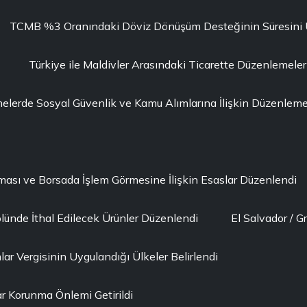
TCMB %3 Oranındaki Döviz Dönüşüm Desteğinin Süresini Uza
Türkiye ile Maldivler Arasındaki Ticarette Düzenlemeler
erde Sosyal Güvenlik ve Kamu Alımlarına İlişkin Düzenleme 
lması ve Borsada İşlem Görmesine İlişkin Esaslar Düzenlendi
lünde İthal Edilecek Ürünler Düzenlendi
El Salvador / G
ar Vergisinin Uygulandığı Ülkeler Belirlendi
r Korunma Önlemi Getirildi