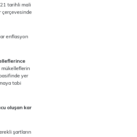
1 tarihli mali
r çerçevesinde
lar enflasyon
lleflerince
 mükelleflerin
pasifinde yer
amaya tabi
cu oluşan kar
rekli şartların