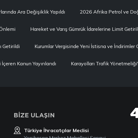
larında Ara Değişiklik Yapıldı
2026 Afrika Petrol ve D
 Önlemi
Hareket ve Varış Gümrük İdarelerine Limit Getiril
Getirildi
Kurumlar Vergisinde Yeni İstisna ve İndirimler G
i İçeren Kanun Yayınlandı
Karayolları Trafik Yönetmeli
BİZE ULAŞIN
Türkiye İhracatçılar Meclisi
Yenibosna Merkez Mahallesi Sanayi