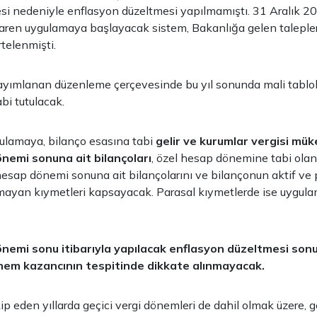
 nedeniyle enflasyon düzeltmesi yapılmamıştı. 31 Aralık 202
baren uygulamaya başlayacak sistem, Bakanlığa gelen taleple
telenmişti.
yayımlanan düzenleme çerçevesinde bu yıl sonunda mali tablo
bi tutulacak.
ulamaya, bilanço esasına tabi
gelir ve kurumlar vergisi müke
nemi sonuna ait bilançoları
, özel hesap dönemine tabi olan
esap dönemi sonuna ait bilançolarını ve bilançonun aktif ve 
lmayan kıymetleri kapsayacak. Parasal kıymetlerde ise uygul
emi sonu itibarıyla yapılacak enflasyon düzeltmesi sonu
nem kazancının tespitinde dikkate alınmayacak.
ip eden yıllarda geçici vergi dönemleri de dahil olmak üzere, ge