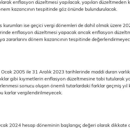
 olarak enflasyon düzeltmesi yapılacak, yapılan düzeltmeden 
dönem kazancının tespitinde göz önünde bulundurulacak.
 kurumları ise geçici vergi dönemleri de dahil olmak üzere 2
inde enflasyon düzeltmesi yapacak ancak enflasyon düzelt
ya zararlarını dönem kazancının tespitinde değerlendirmeyec
1 Ocak 2005 ile 31 Aralık 2023 tarihlerinde maddi duran varlık
oklar gibi kıymetlerin enflasyon düzeltmesine tabi tutularak y
lenmesi sonucu oluşan önemli tutarlardaki farklar geçmiş yıl 
bu karlar vergilendirilmeyecek.
 Ocak 2024 hesap döneminin başlangıç değeri olarak dikkate 