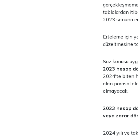
gerçekleşmemesi
tablolardan iti
2023 sonuna er
Erteleme için 
düzeltmesine ta
Söz konusu uyg
2023 hesap dö
2024'te biten h
alan parasal o
olmayacak.
2023 hesap dön
veya zarar dö
2024 yılı ve tak