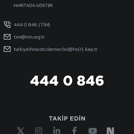
HARİTADA GÖSTER
444 0 846 (TİM)
tim@tim.org.tr
turkiyeihracatcilarmeclisi@hs01.kep.tr
444 0 846
TAKİP EDİN