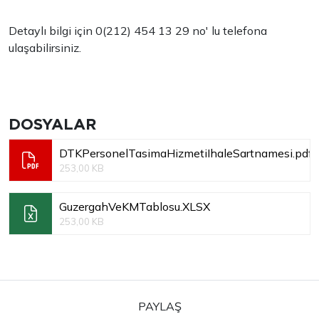
Detaylı bilgi için 0(212) 454 13 29 no' lu telefona
ulaşabilirsiniz.
DOSYALAR
DTKPersonelTasimaHizmetiIhaleSartnamesi.pdf
253,00 KB
GuzergahVeKMTablosu.XLSX
253,00 KB
PAYLAŞ