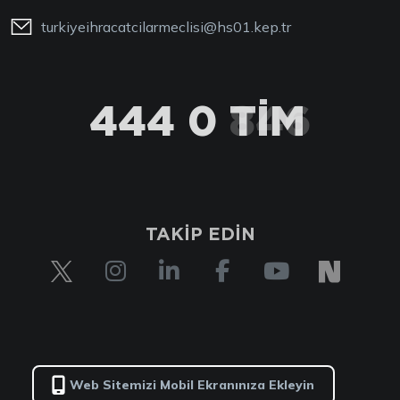
turkiyeihracatcilarmeclisi@hs01.kep.tr
444 0 TİM
TAKİP EDİN
Web Sitemizi Mobil Ekranınıza Ekleyin