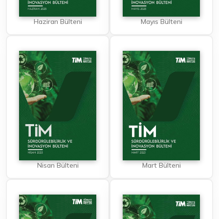
Haziran Bülteni
Mayıs Bülteni
Nisan Bülteni
Mart Bülteni