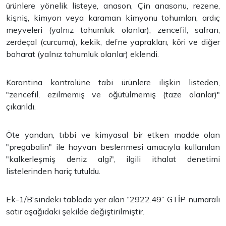
ürünlere yönelik listeye, anason, Çin anasonu, rezene,
kişniş, kimyon veya karaman kimyonu tohumları, ardıç
meyveleri (yalnız tohumluk olanlar), zencefil, safran,
zerdeçal (curcuma), kekik, defne yaprakları, köri ve diğer
baharat (yalnız tohumluk olanlar) eklendi.
Karantina kontrolüne tabi ürünlere ilişkin listeden,
"zencefil, ezilmemiş ve öğütülmemiş (taze olanlar)"
çıkarıldı.
Öte yandan, tıbbi ve kimyasal bir etken madde olan
"pregabalin" ile hayvan beslenmesi amacıyla kullanılan
"kalkerleşmiş deniz algi", ilgili ithalat denetimi
listelerinden hariç tutuldu.
Ek-1/B'sindeki tabloda yer alan “2922.49” GTİP numaralı
satır aşağıdaki şekilde değiştirilmiştir.