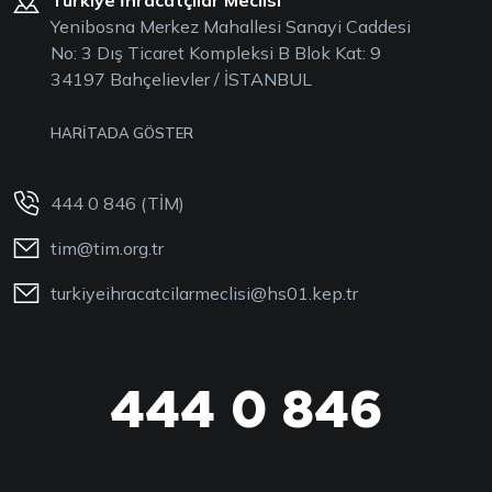
Türkiye İhracatçılar Meclisi
Yenibosna Merkez Mahallesi Sanayi Caddesi
No: 3 Dış Ticaret Kompleksi B Blok Kat: 9
34197 Bahçelievler / İSTANBUL
HARİTADA GÖSTER
444 0 846 (TİM)
tim@tim.org.tr
turkiyeihracatcilarmeclisi@hs01.kep.tr
444 0 846
444 0 TİM