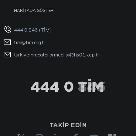
HARİTADA GÖSTER
444 0 846 (TİM)
tim@tim.org.tr
turkiyeihracatcilarmeclisi@hs01.kep.tr
444 0 TİM
TAKİP EDİN