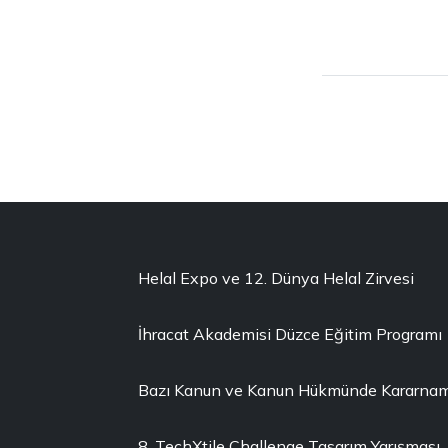
Helal Expo ve 12. Dünya Helal Zirvesi
İhracat Akademisi Düzce Eğitim Programı
Bazı Kanun ve Kanun Hükmünde Kararnamel
8. TechXtile Challenge Tasarım Yarışması