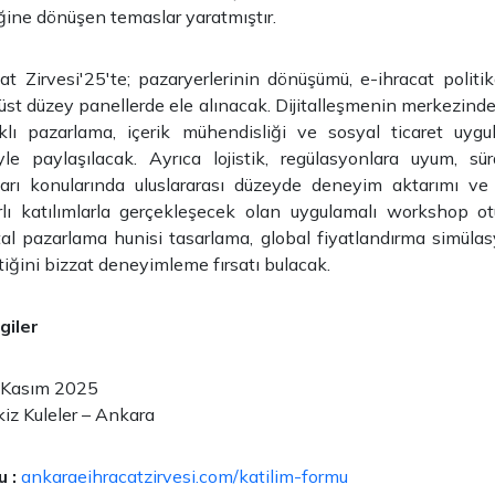
liğine dönüşen temaslar yaratmıştır.
t Zirvesi'25'te; pazaryerlerinin dönüşümü, e-ihracat politik
 üst düzey panellerde ele alınacak. Dijitalleşmenin merkezind
klı pazarlama, içerik mühendisliği ve sosyal ticaret uygul
yle paylaşılacak. Ayrıca lojistik, regülasyonlara uyum, sürd
arı konularında uluslararası düzeyde deneyim aktarımı ve 
ırlı katılımlarla gerçekleşecek olan uygulamalı workshop ot
ijital pazarlama hunisi tasarlama, global fiyatlandırma simül
tiğini bizzat deneyimleme fırsatı bulacak.
giler
 Kasım 2025
iz Kuleler – Ankara
u :
ankaraeihracatzirvesi.com/katilim-formu