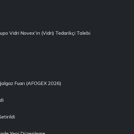
rupo Vidri Novex'in (Vidri) Tedarikçi Talebi
oğalgaz Fuarı (AFOGEX 2026)
di
etirildi
ği'nde Yeni Düzenleme