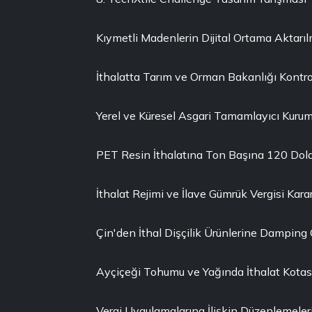
Kıymetli Madenlerin Dijital Ortama Aktarı
İthalatta Tarım ve Orman Bakanlığı Kontro
Yerel ve Küresel Asgari Tamamlayıcı Kuruml
PET Resin İthalatına Ton Başına 120 Dola
İthalat Rejimi ve İlave Gümrük Vergisi Karar
Çin'den İthal Dişçilik Ürünlerine Damping
Ayçiçeği Tohumu ve Yağında İthalat Kotası 
Vergi Uygulamalarına İlişkin Düzenlemeler