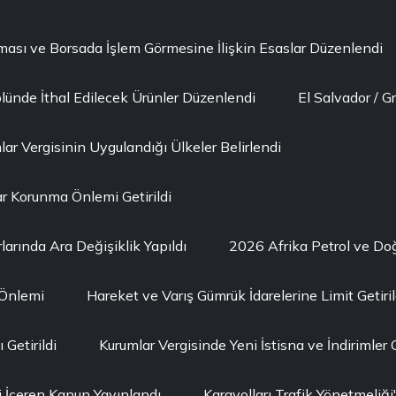
lması ve Borsada İşlem Görmesine İlişkin Esaslar Düzenlendi
lünde İthal Edilecek Ürünler Düzenlendi
El Salvador / G
ar Vergisinin Uygulandığı Ülkeler Belirlendi
r Korunma Önlemi Getirildi
larında Ara Değişiklik Yapıldı
2026 Afrika Petrol ve D
 Önlemi
Hareket ve Varış Gümrük İdarelerine Limit Getiril
Getirildi
Kurumlar Vergisinde Yeni İstisna ve İndirimler G
i İçeren Kanun Yayınlandı
Karayolları Trafik Yönetmeli