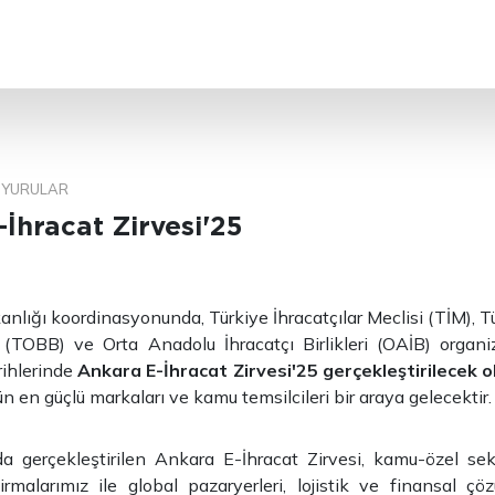
ARA
YURULAR
İhracat Zirvesi'25
kanlığı koordinasyonunda, Türkiye İhracatçılar Meclisi (TİM), T
ği (TOBB) ve Orta Anadolu İhracatçı Birlikleri (OAİB) orga
rihlerinde
Ankara E-İhracat Zirvesi'25
gerçekleştirilecek 
n en güçlü markaları ve kamu temsilcileri bir araya gelecektir.
da gerçekleştirilen Ankara E-İhracat Zirvesi, kamu-özel sek
irmalarımız ile global pazaryerleri, lojistik ve finansal çö