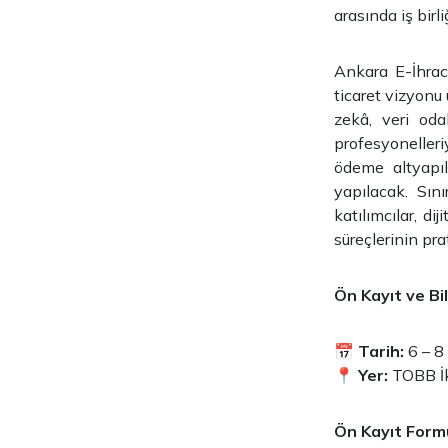
arasında iş bir
Ankara E-İhraca
ticaret vizyonu
zekâ, veri oda
profesyonelleri
ödeme altyapıl
yapılacak. Sın
katılımcılar, d
süreçlerinin pra
Ön Kayıt ve Bil
📅
Tarih:
6 – 8
📍
Yer:
TOBB İk
Ön Kayıt Form