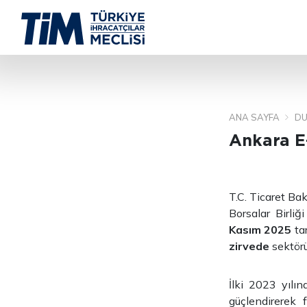
ANA SAYFA
DU
Ankara E-
T.C. Ticaret Ba
Borsalar Birli
Kasım 2025
ta
zirvede
sektörü
İlki 2023 yılın
güçlendirerek f