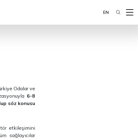
EN
ürkiye Odalar ve
nizasyonuyla
6-8
olup söz konusu
tör etkileşimini
züm sağlayıcılar