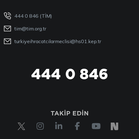
444 0 846 (TİM)
tim@tim.org.tr
turkiyeihracatcilarmeclisi@hs01.kep.tr
444 0 846
TAKİP EDİN