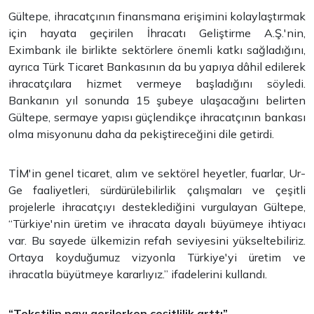
Gültepe, ihracatçının finansmana erişimini kolaylaştırmak
için hayata geçirilen İhracatı Geliştirme A.Ş.'nin,
Eximbank ile birlikte sektörlere önemli katkı sağladığını,
ayrıca Türk Ticaret Bankasının da bu yapıya dâhil edilerek
ihracatçılara hizmet vermeye başladığını söyledi.
Bankanın yıl sonunda 15 şubeye ulaşacağını belirten
Gültepe, sermaye yapısı güçlendikçe ihracatçının bankası
olma misyonunu daha da pekiştireceğini dile getirdi.
TİM'in genel ticaret, alım ve sektörel heyetler, fuarlar, Ur-
Ge faaliyetleri, sürdürülebilirlik çalışmaları ve çeşitli
projelerle ihracatçıyı desteklediğini vurgulayan Gültepe,
“Türkiye'nin üretim ve ihracata dayalı büyümeye ihtiyacı
var. Bu sayede ülkemizin refah seviyesini yükseltebiliriz.
Ortaya koyduğumuz vizyonla Türkiye'yi üretim ve
ihracatla büyütmeye kararlıyız.” ifadelerini kullandı.
“Tekstilin payı gerilerken çeşitlilik arttı”