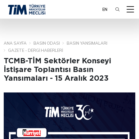
EN
ANA SAYFA
BASIN ODASI
BASIN YANSIMALARI
ARA
GAZETE - DERGI HABERLERI
TCMB-TİM Sektörler Konseyi
İstişare Toplantısı Basın
Yansımaları - 15 Aralık 2023