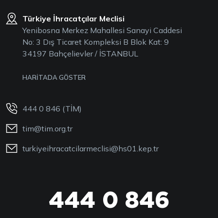
Türkiye İhracatçılar Meclisi
Yenibosna Merkez Mahallesi Sanayi Caddesi
No: 3 Dış Ticaret Kompleksi B Blok Kat: 9
34197 Bahçelievler / İSTANBUL
HARİTADA GÖSTER
444 0 846 (TİM)
tim@tim.org.tr
turkiyeihracatcilarmeclisi@hs01.kep.tr
444 0 846
444 0 TİM