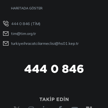
HARİTADA GÖSTER
444 0 846 (TİM)
tim@tim.org.tr
turkiyeihracatcilarmeclisi@hs01.kep.tr
444 0 846
TAKİP EDİN