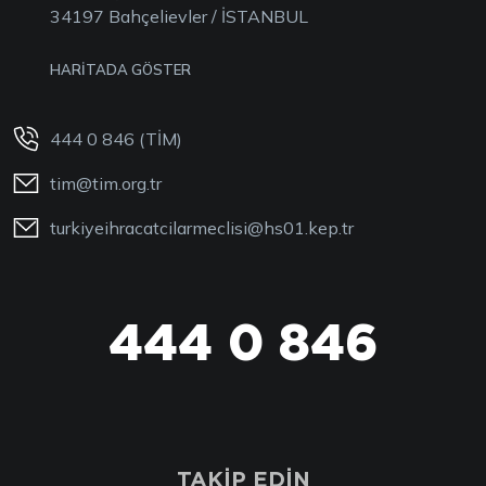
34197 Bahçelievler / İSTANBUL
HARİTADA GÖSTER
444 0 846 (TİM)
tim@tim.org.tr
turkiyeihracatcilarmeclisi@hs01.kep.tr
444 0 846
TAKİP EDİN