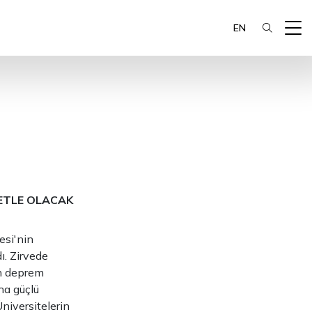
EN
ETLE OLACAK
esi'nin
ı. Zirvede
an deprem
ha güçlü
niversitelerin