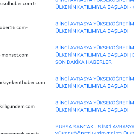
lusalhaber.com.tr
ÜLKENİN KATILIMIYLA BAŞLADI -
8 İNCİ AVRASYA YÜKSEKÖĞRETİM 
aber16.com-
ÜLKENİN KATILIMIYLA BAŞLADI
8 İNCİ AVRASYA YÜKSEKÖĞRETİM 
-manset.com
ÜLKENİN KATILIMIYLA BAŞLADI |
SON DAKİKA HABERLER
8 İNCİ AVRASYA YÜKSEKÖĞRETİM 
urkiyekenthaber.com
ÜLKENİN KATILIMIYLA BAŞLADI
8 İNCİ AVRASYA YÜKSEKÖĞRETİM 
killigundem.com
ÜLKENİN KATILIMIYLA BAŞLADI
BURSA SANCAK - 8 İNCİ AVRASY
ursasancak.com.tr
YÜKSEKÖĞRETİM ZİRVESİ 72 ÜLK