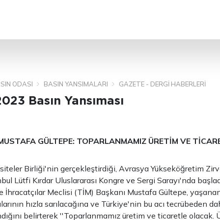
ARA
SIN ODASI
BASIN YANSIMALARI
GAZETE - DERGI HABERLERI
2023 Basın Yansıması
 MUSTAFA GÜLTEPE: TOPARLANMAMIZ ÜRETİM VE TİCAR
iteler Birliği'nin gerçekleştirdiği, Avrasya Yükseköğretim Zirv
nbul Lütfi Kırdar Uluslararası Kongre ve Sergi Sarayı'nda başlad
e İhracatçılar Meclisi (TİM) Başkanı Mustafa Gültepe, yaşan
alarının hızla sarılacağına ve Türkiye'nin bu acı tecrübeden da
dığını belirterek ''Toparlanmamız üretim ve ticaretle olacak. Ü