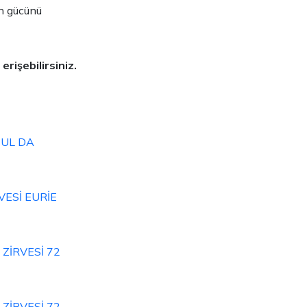
an gücünü
rişebilirsiniz.
BUL DA
VESİ EURİE
ZİRVESİ 72
ZİRVESİ 72