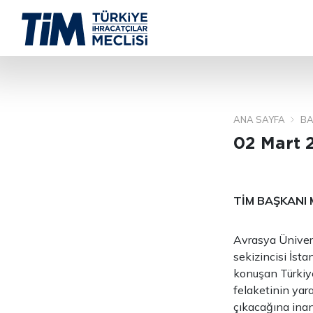
ANA SAYFA
BA
02 Mart 
TİM BAŞKANI
Avrasya Ünivers
sekizincisi İsta
konuşan Türkiy
felaketinin yar
çıkacağına inan