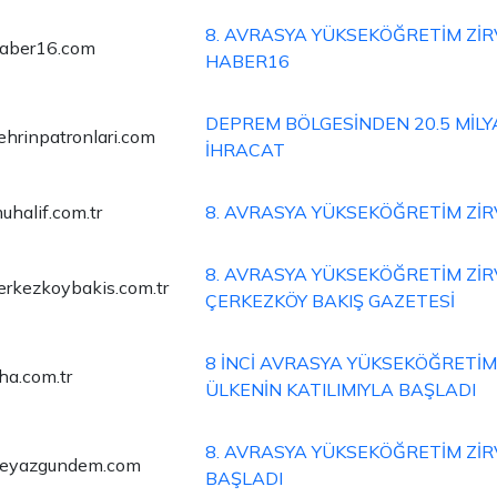
8. AVRASYA YÜKSEKÖĞRETİM ZİRV
aber16.com
HABER16
DEPREM BÖLGESİNDEN 20.5 MİLY
ehrinpatronlari.com
İHRACAT
uhalif.com.tr
8. AVRASYA YÜKSEKÖĞRETİM ZİR
8. AVRASYA YÜKSEKÖĞRETİM ZİRV
erkezkoybakis.com.tr
ÇERKEZKÖY BAKIŞ GAZETESİ
8 İNCİ AVRASYA YÜKSEKÖĞRETİM 
ha.com.tr
ÜLKENİN KATILIMIYLA BAŞLADI
8. AVRASYA YÜKSEKÖĞRETİM ZİR
eyazgundem.com
BAŞLADI