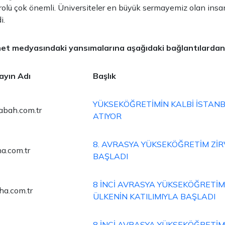
olü çok önemli. Üniversiteler en büyük sermayemiz olan ins
i.
et medyasındaki yansımalarına aşağıdaki bağlantılardan e
ayın Adı
Başlık
YÜKSEKÖĞRETİMİN KALBİ İSTAN
abah.com.tr
ATIYOR
8. AVRASYA YÜKSEKÖĞRETİM ZİR
ha.com.tr
BAŞLADI
8 İNCİ AVRASYA YÜKSEKÖĞRETİM 
ha.com.tr
ÜLKENİN KATILIMIYLA BAŞLADI
8 İNCİ AVRASYA YÜKSEKÖĞRETİM 