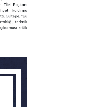
or. TİM Başkanı
iyeti kaldırma
tti. Gültepe, “Bu
aklığı, tedarik
çıkarması kritik