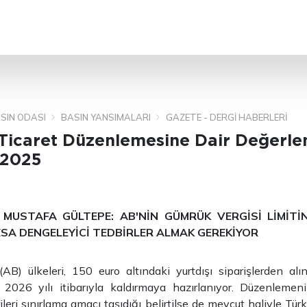
ARA
SIN ODASI
BASIN YANSIMALARI
GAZETE - DERGI HABERLERI
-Ticaret Düzenlemesine Dair Değerle
 2025
 MUSTAFA GÜLTEPE: AB'NİN GÜMRÜK VERGİSİ LİMİTİ
A DENGELEYİCİ TEDBİRLER ALMAK GEREKİYOR
 (AB) ülkeleri, 150 euro altındaki yurtdışı siparişlerden a
i, 2026 yılı itibarıyla kaldırmaya hazırlanıyor. Düzenlemen
leri sınırlama amacı taşıdığı belirtilse de mevcut haliyle Tür