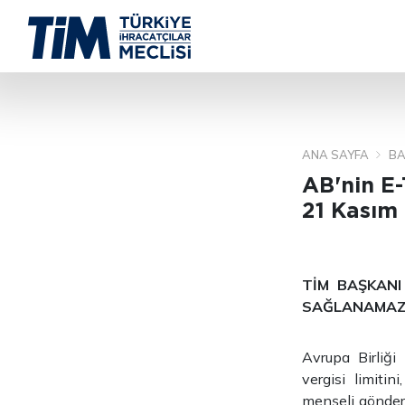
ANA SAYFA
BA
AB'nin E
21 Kasım
TİM BAŞKANI
SAĞLANAMAZS
Avrupa Birliği
vergisi limitin
menşeli gönderi