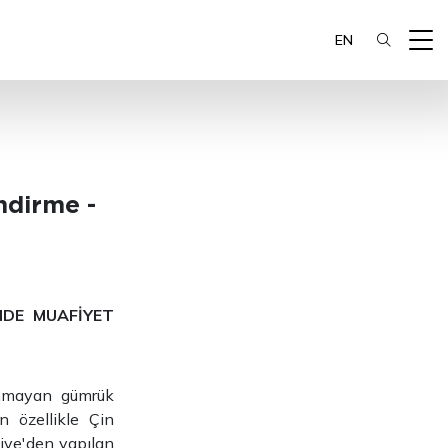
EN
ndirme -
NDE MUAFİYET
lınmayan gümrük
in özellikle Çin
kiye'den yapılan