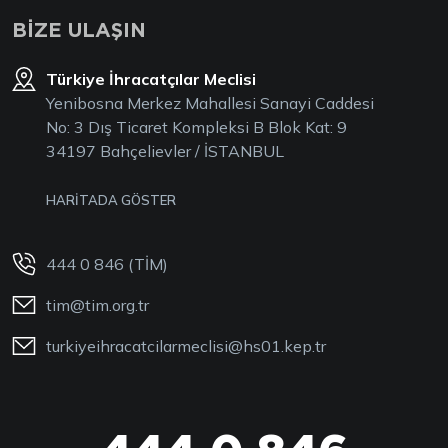
BİZE ULAŞIN
Türkiye İhracatçılar Meclisi
Yenibosna Merkez Mahallesi Sanayi Caddesi
No: 3 Dış Ticaret Kompleksi B Blok Kat: 9
34197 Bahçelievler / İSTANBUL
HARİTADA GÖSTER
444 0 846 (TİM)
tim@tim.org.tr
turkiyeihracatcilarmeclisi@hs01.kep.tr