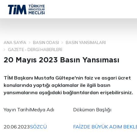
ANA SAYFA
BASIN ODASI
BASIN YANSIMALARI
ARA
GAZETE - DERGI HABERLERI
20 Mayıs 2023 Basın Yansıması
TİM Başkanı Mustafa Gültepe'nin faiz ve asgari ücret
konularında yaptığı açıklamalar ile ilgili basın
yansımalarına aşağıdaki bağlantılardan erişebilirsiniz.
Yayın Tarihi
Medya Adı
Döküman Başlığı
20.06.2023
SÖZCÜ
FAİZDE BÜYÜK ADIM BEKL