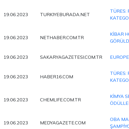
TÜRES:
19.06.2023
TURKIYEBURADA.NET
KATEGOR
KİBAR H
19.06.2023
NETHABER.COM.TR
GÖRÜL
19.06.2023
SAKARYAGAZETESI.COM.TR
EUROPEN
TÜRES:
19.06.2023
HABER16.COM
KATEGOR
KİMYA S
19.06.2023
CHEMLIFE.COM.TR
ÖDÜLLE
OBA MAK
19.06.2023
MEDYAGAZETE.COM
ŞAMPİY