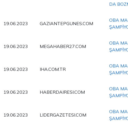
DA BOZ
OBA MAK
19.06.2023
GAZIANTEPGUNES.COM
ŞAMPİY
OBA MAK
19.06.2023
MEGAHABER27.COM
ŞAMPİY
OBA MAK
19.06.2023
IHA.COM.TR
ŞAMPİY
OBA MAK
19.06.2023
HABERDAIRESI.COM
ŞAMPİY
OBA MAK
19.06.2023
LIDERGAZETESI.COM
ŞAMPİY