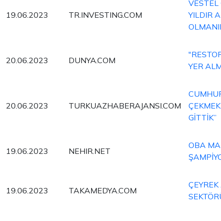
VESTEL
19.06.2023
TR.INVESTING.COM
YILDIR 
OLMANI
"RESTO
20.06.2023
DUNYA.COM
YER ALM
CUMHUR
20.06.2023
TURKUAZHABERAJANSI.COM
ÇEKMEK 
GİTTİK”
OBA MAK
19.06.2023
NEHIR.NET
ŞAMPİY
ÇEYREK 
19.06.2023
TAKAMEDYA.COM
SEKTÖR