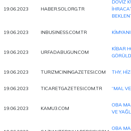
DÖVİZ 
19.06.2023
HABER.SOL.ORG.TR
İHRACA
BEKLENT
19.06.2023
INBUSINESS.COM.TR
KİMYANI
KİBAR H
19.06.2023
URFADABUGUN.COM
GÖRÜL
19.06.2023
TURIZMCININGAZETESI.COM
THY, H
19.06.2023
TICARETGAZETESI.COM.TR
“MAL VE
OBA MA
19.06.2023
KAMU3.COM
VE YAĞL
OBA MAK