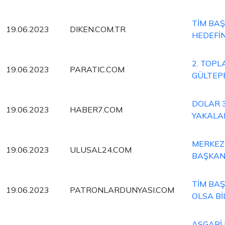
TİM BAŞ
19.06.2023
DIKEN.COM.TR
HEDEFİ
2. TOPL
19.06.2023
PARATIC.COM
GÜLTEP
DOLAR 3
19.06.2023
HABER7.COM
YAKALA
MERKEZ 
19.06.2023
ULUSAL24.COM
BAŞKANI
TİM BAŞ
19.06.2023
PATRONLARDUNYASI.COM
OLSA Bİ
ASGARİ 