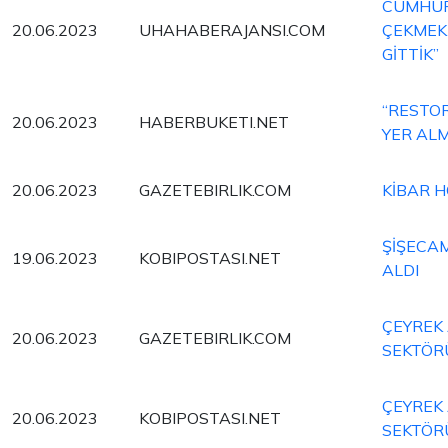
CUMHUR
20.06.2023
UHAHABERAJANSI.COM
ÇEKMEK 
GİTTİK”
“RESTO
20.06.2023
HABERBUKETI.NET
YER ALM
20.06.2023
GAZETEBIRLIK.COM
KİBAR H
ŞİŞECA
19.06.2023
KOBIPOSTASI.NET
ALDI
ÇEYREK 
20.06.2023
GAZETEBIRLIK.COM
SEKTÖR
ÇEYREK 
20.06.2023
KOBIPOSTASI.NET
SEKTÖR