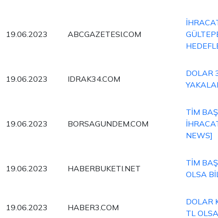
İHRACA
19.06.2023
ABCGAZETESI.COM
GÜLTEPE
HEDEFL
DOLAR 3
19.06.2023
IDRAK34.COM
YAKALA
TİM BAŞ
19.06.2023
BORSAGUNDEM.COM
İHRACA
NEWS]
TİM BAŞ
19.06.2023
HABERBUKETI.NET
OLSA Bİ
DOLAR K
19.06.2023
HABER3.COM
TL OLSA B