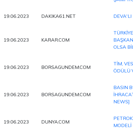
19.06.2023
DAKIKA61.NET
DEVA'LI
TÜRKİYE
19.06.2023
KARAR.COM
BAŞKANI
OLSA Bİ
TİM, V
19.06.2023
BORSAGUNDEM.COM
ÖDÜLÜ 
BASIN B
19.06.2023
BORSAGUNDEM.COM
İHRACAT
NEWS]
PETROK
19.06.2023
DUNYA.COM
MODELİ 