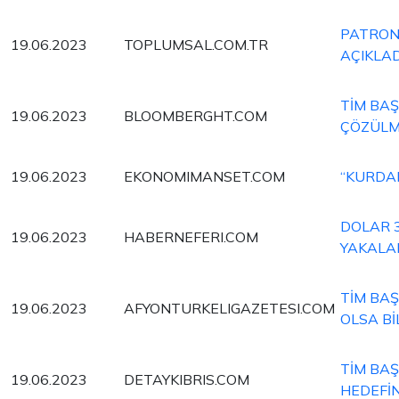
PATRON
19.06.2023
TOPLUMSAL.COM.TR
AÇIKLAD
TİM BA
19.06.2023
BLOOMBERGHT.COM
ÇÖZÜLM
19.06.2023
EKONOMIMANSET.COM
“KURDA
DOLAR 3
19.06.2023
HABERNEFERI.COM
YAKALA
TİM BAŞ
19.06.2023
AFYONTURKELIGAZETESI.COM
OLSA Bİ
TİM BAŞ
19.06.2023
DETAYKIBRIS.COM
HEDEFİ