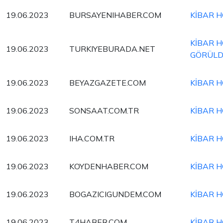
19.06.2023
BURSAYENIHABER.COM
KİBAR H
KİBAR H
19.06.2023
TURKIYEBURADA.NET
GÖRÜL
19.06.2023
BEYAZGAZETE.COM
KİBAR H
19.06.2023
SONSAAT.COM.TR
KİBAR H
19.06.2023
IHA.COM.TR
KİBAR H
19.06.2023
KOYDENHABER.COM
KİBAR H
19.06.2023
BOGAZICIGUNDEM.COM
KİBAR H
19.06.2023
T4HABER.COM
KİBAR H