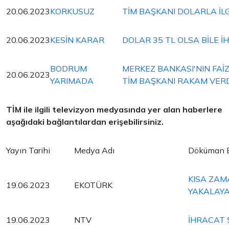
20.06.2023
KORKUSUZ
TİM BAŞKANI DOLARLA İL
20.06.2023
KESİN KARAR
DOLAR 35 TL OLSA BİLE 
BODRUM
MERKEZ BANKASI'NIN FAİZ
20.06.2023
YARIMADA
TİM BAŞKANI RAKAM VERD
TİM ile ilgili televizyon medyasında yer alan haberlere
aşağıdaki bağlantılardan erişebilirsiniz.
Yayın Tarihi
Medya Adı
Döküman B
KISA ZAM
19.06.2023
EKOTÜRK
YAKALAY
19.06.2023
NTV
İHRACAT 