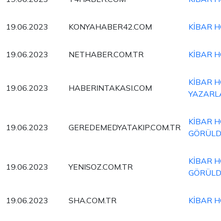
19.06.2023
KONYAHABER42.COM
KİBAR H
19.06.2023
NETHABER.COM.TR
KİBAR H
KİBAR H
19.06.2023
HABERINTAKASI.COM
YAZARL
KİBAR H
19.06.2023
GEREDEMEDYATAKIP.COM.TR
GÖRÜL
KİBAR H
19.06.2023
YENISOZ.COM.TR
GÖRÜL
19.06.2023
SHA.COM.TR
KİBAR H