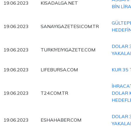
19.06.2023
KISADALGA.NET
BİN LİRA.
GÜLTEPE
19.06.2023
SANAYIGAZETESI.COM.TR
HEDEFİ
DOLAR 3
19.06.2023
TURKIYEIYIGAZETE.COM
YAKALA
19.06.2023
LIFEBURSA.COM
KUR 35 
İHRACAT
19.06.2023
T24.COM.TR
DOLAR K
HEDEFL
DOLAR 3
19.06.2023
ESHAHABER.COM
YAKALA