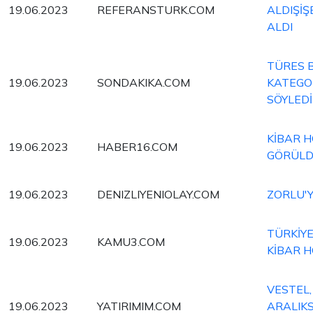
19.06.2023
REFERANSTURK.COM
ALDIŞİ
ALDI
TÜRES 
19.06.2023
SONDAKIKA.COM
KATEGOR
SÖYLEDİ
KİBAR H
19.06.2023
HABER16.COM
GÖRÜL
19.06.2023
DENIZLIYENIOLAY.COM
ZORLU'Y
TÜRKİY
19.06.2023
KAMU3.COM
KİBAR H
VESTEL,
19.06.2023
YATIRIMIM.COM
ARALIKS