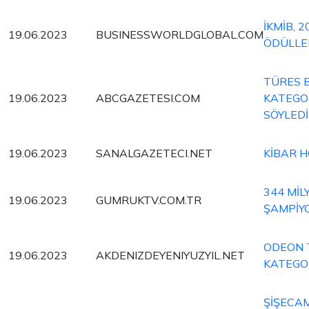
İKMİB, 
19.06.2023
BUSINESSWORLDGLOBAL.COM
ÖDÜLLE
TÜRES 
19.06.2023
ABCGAZETESI.COM
KATEGOR
SÖYLEDİ
19.06.2023
SANALGAZETECI.NET
KİBAR 
344 MİL
19.06.2023
GUMRUKTV.COM.TR
ŞAMPİYO
ODEON 
19.06.2023
AKDENIZDEYENIYUZYIL.NET
KATEGOR
ŞİŞECA