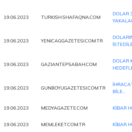
DOLAR 3
19.06.2023
TURKISH.SHAFAQNA.COM
YAKALA
DOLARIN
19.06.2023
YENICAGGAZETESI.COM.TR
İSTEDİL
DOLAR K
19.06.2023
GAZIANTEPSABAH.COM
HEDEFL
İHRACAT
19.06.2023
GUNBOYUGAZETESI.COM.TR
BİLE...
19.06.2023
MEDYAGAZETE.COM
KİBAR 
19.06.2023
MEMLEKET.COM.TR
KİBAR H