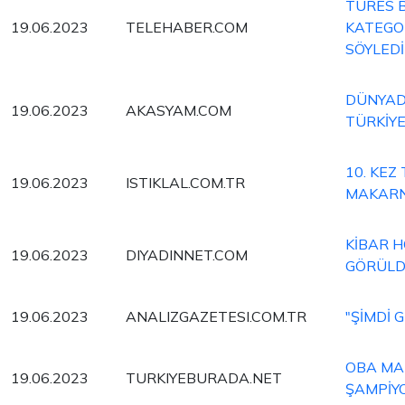
TÜRES 
19.06.2023
TELEHABER.COM
KATEGOR
SÖYLEDİ
DÜNYADA
19.06.2023
AKASYAM.COM
TÜRKİYE
10. KEZ
19.06.2023
ISTIKLAL.COM.TR
MAKAR
KİBAR H
19.06.2023
DIYADINNET.COM
GÖRÜL
19.06.2023
ANALIZGAZETESI.COM.TR
"ŞİMDİ 
OBA MAK
19.06.2023
TURKIYEBURADA.NET
ŞAMPİY