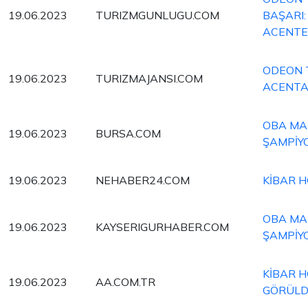
19.06.2023
TURIZMGUNLUGU.COM
BAŞARI:
ACENTEL
ODEON 
19.06.2023
TURIZMAJANSI.COM
ACENTA
OBA MAK
19.06.2023
BURSA.COM
ŞAMPİY
19.06.2023
NEHABER24.COM
KİBAR H
OBA MAK
19.06.2023
KAYSERIGURHABER.COM
ŞAMPİY
KİBAR H
19.06.2023
AA.COM.TR
GÖRÜL