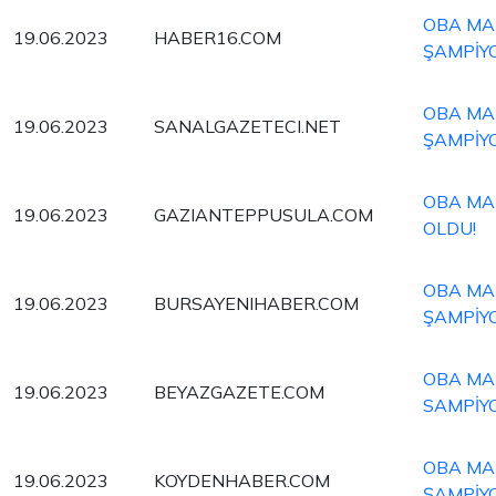
OBA MAK
19.06.2023
HABER16.COM
ŞAMPİY
OBA MAK
19.06.2023
SANALGAZETECI.NET
ŞAMPİY
OBA MA
19.06.2023
GAZIANTEPPUSULA.COM
OLDU!
OBA MAK
19.06.2023
BURSAYENIHABER.COM
ŞAMPİY
OBA MAK
19.06.2023
BEYAZGAZETE.COM
SAMPİY
OBA MAK
19.06.2023
KOYDENHABER.COM
ŞAMPİY