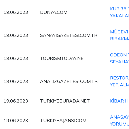
KUR 35 
19.06.2023
DUNYA.COM
YAKALA
MÜCEVH
19.06.2023
SANAYIGAZETESI.COM.TR
BIRAKM
ODEON T
19.06.2023
TOURISMTODAY.NET
SEYAHAT
RESTOR
19.06.2023
ANALIZGAZETESI.COM.TR
YER ALM
19.06.2023
TURKIYEBURADA.NET
KİBAR H
ANASAYF
19.06.2023
TURKIYEAJANSI.COM
YORUM