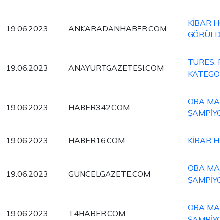
KİBAR H
19.06.2023
ANKARADANHABER.COM
GÖRÜL
TÜRES:
19.06.2023
ANAYURTGAZETESI.COM
KATEGOR
OBA MAK
19.06.2023
HABER342.COM
ŞAMPİY
19.06.2023
HABER16.COM
KİBAR H
OBA MAK
19.06.2023
GUNCELGAZETE.COM
ŞAMPİY
OBA MAK
19.06.2023
T4HABER.COM
ŞAMPİY