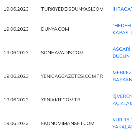
19.06.2023
TURKIYEDEISDUNYASI.COM
İHRACAT
"HEDEFL
19.06.2023
DUNYA.COM
KAPASİT
ASGARİ 
19.06.2023
SONHAVADIS.COM
BUGÜN: 
MERKEZ 
19.06.2023
YENICAGGAZETESI.COM.TR
BAŞKANI
İŞVEREN
19.06.2023
YENIAKIT.COM.TR
AÇIKLAM
KUR 35 
19.06.2023
EKONOMIMANSET.COM
YAKALA