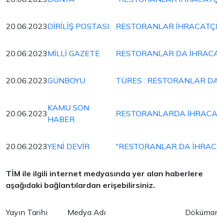
20.06.2023
DİRİLİŞ POSTASI
RESTORANLAR İHRACATÇI
20.06.2023
MİLLİ GAZETE
RESTORANLAR DA İHRACA
20.06.2023
GÜNBOYU
TÜRES : RESTORANLAR DA
KAMU SON
20.06.2023
RESTORANLARDA İHRACAT
HABER
20.06.2023
YENİ DEVİR
"RESTORANLAR DA İHRACA
TİM ile ilgili internet medyasında yer alan haberlere
aşağıdaki bağlantılardan erişebilirsiniz.
Yayın Tarihi
Medya Adı
Döküman