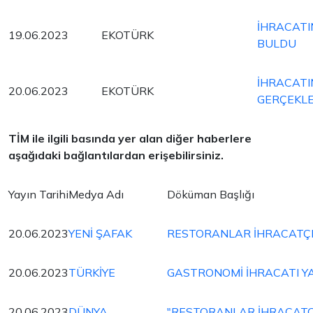
İHRACATI
19.06.2023
EKOTÜRK
BULDU
İHRACATI
20.06.2023
EKOTÜRK
GERÇEKLE
TİM ile ilgili basında yer alan diğer haberlere
aşağıdaki bağlantılardan erişebilirsiniz.
Yayın Tarihi
Medya Adı
Döküman Başlığı
20.06.2023
YENİ ŞAFAK
RESTORANLAR İHRACATÇI
20.06.2023
TÜRKİYE
GASTRONOMİ İHRACATI YA
20.06.2023
DÜNYA
"RESTORANLAR İHRACATÇI