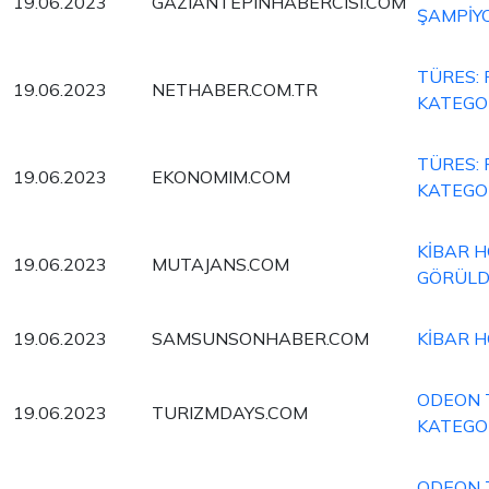
19.06.2023
GAZIANTEPINHABERCISI.COM
ŞAMPİY
TÜRES:
19.06.2023
NETHABER.COM.TR
KATEGOR
TÜRES:
19.06.2023
EKONOMIM.COM
KATEGOR
KİBAR H
19.06.2023
MUTAJANS.COM
GÖRÜL
19.06.2023
SAMSUNSONHABER.COM
KİBAR H
ODEON T
19.06.2023
TURIZMDAYS.COM
KATEGOR
ODEON T