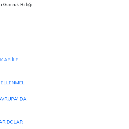
n Gümrük Birliği
K AB İLE
CELLENMELİ
 AVRUPA' DA
YAR DOLAR