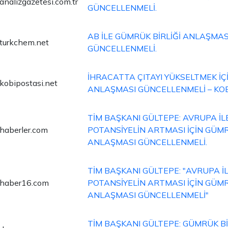
analizgazetesi.com.tr
GÜNCELLENMELİ.
AB İLE GÜMRÜK BİRLİĞİ ANLAŞMAS
turkchem.net
GÜNCELLENMELİ.
İHRACATTA ÇITAYI YÜKSELTMEK İÇ
kobipostasi.net
ANLAŞMASI GÜNCELLENMELİ – KOB
TİM BAŞKANI GÜLTEPE: AVRUPA İLE
haberler.com
POTANSİYELİN ARTMASI İÇİN GÜMR
ANLAŞMASI GÜNCELLENMELİ.
TİM BAŞKANI GÜLTEPE: "AVRUPA İL
haber16.com
POTANSİYELİN ARTMASI İÇİN GÜMR
ANLAŞMASI GÜNCELLENMELİ"
TİM BAŞKANI GÜLTEPE: GÜMRÜK Bİ