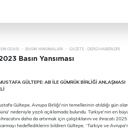
ARA
SIN ODASI
BASIN YANSIMALARI
GAZETE - DERGI HABERLERI
 2023 Basın Yansıması
MUSTAFA GÜLTEPE: AB İLE GÜMRÜK BİRLİĞİ ANLAŞMASI
Lİ
tafa Gültepe, Avrupa Birliği'nin temellerinin atıldığı gün ola
nü' nedeniyle yazılı açıklamada bulundu. Türkiye'nin en büyük
hracatını daha da artırmak için çalıştıklarını ve ihracatı 2025
karmayı hedeflediklerini bildiren Gültepe, “Türkiye ve Avrupa'nı