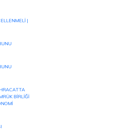
ELLENMELİ |
URUNU
URUNU
 İHRACATTA
MRÜK BİRLİĞİ
ONOMİ
I