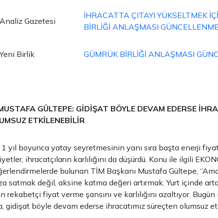
İHRACATTA ÇITAYI YÜKSELTMEK İ
Analiz Gazetesi
BİRLİĞİ ANLAŞMASI GÜNCELLENME
Yeni Birlik
GÜMRÜK BİRLİĞİ ANLAŞMASI GÜN
MUSTAFA GÜLTEPE: GİDİŞAT BÖYLE DEVAM EDERSE İHR
UMSUZ ETKİLENEBİLİR
 1 yıl boyunca yatay seyretmesinin yanı sıra başta enerji fiya
yetler, ihracatçıların karlılığını da düşürdü. Konu ile ilgili EKO
ğerlendirmelerde bulunan TİM Başkanı Mustafa Gültepe, “Am
uza satmak değil, aksine katma değeri artırmak. Yurt içinde art
ın rekabetçi fiyat verme şansını ve karlılığını azaltıyor. Bugün i
, gidişat böyle devam ederse ihracatımız süreçten olumsuz etk