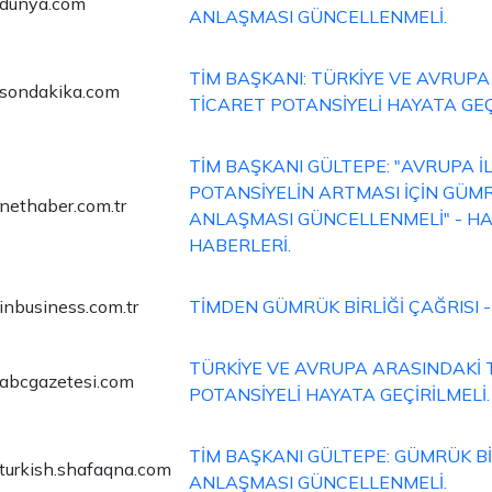
dunya.com
ANLAŞMASI GÜNCELLENMELİ.
TİM BAŞKANI: TÜRKİYE VE AVRUPA
sondakika.com
TİCARET POTANSİYELİ HAYATA GEÇ
TİM BAŞKANI GÜLTEPE: "AVRUPA İL
POTANSİYELİN ARTMASI İÇİN GÜMR
nethaber.com.tr
ANLAŞMASI GÜNCELLENMELİ" - H
HABERLERİ.
inbusiness.com.tr
TİMDEN GÜMRÜK BİRLİĞİ ÇAĞRISI -
TÜRKİYE VE AVRUPA ARASINDAKİ 
abcgazetesi.com
POTANSİYELİ HAYATA GEÇİRİLMELİ.
TİM BAŞKANI GÜLTEPE: GÜMRÜK Bİ
turkish.shafaqna.com
ANLAŞMASI GÜNCELLENMELİ.