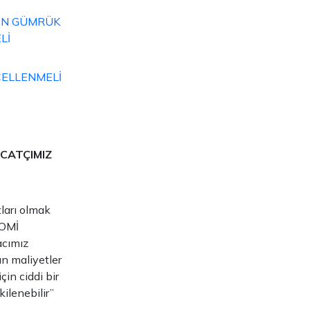
ÇİN GÜMRÜK
Lİ
CELLENMELİ
ACATÇIMIZ
tları olmak
NOMİ
acımız
an maliyetler
çin ciddi bir
ilenebilir”